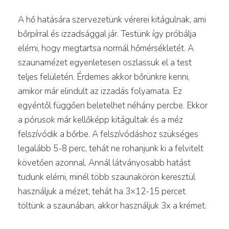
A hő hatására szervezetünk vérerei kitágulnak, ami
bőrpírral és izzadsággal jár. Testünk így próbálja
elérni, hogy megtartsa normál hőmérsékletét. A
szaunamézet egyenletesen oszlassuk el a test
teljes felületén. Érdemes akkor bőrünkre kenni,
amikor már elindult az izzadás folyamata. Ez
egyéntől függően beletelhet néhány percbe. Ekkor
a pórusok már kellőképp kitágultak és a méz
felszívódik a bőrbe. A felszívódáshoz szükséges
legalább 5-8 perc, tehát ne rohanjunk ki a felvitelt
követően azonnal. Annál látványosabb hatást
tudunk elérni, minél több szaunakörön keresztül
használjuk a mézet, tehát ha 3×12-15 percet
töltünk a szaunában, akkor használjuk 3x a krémet.