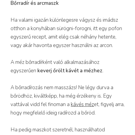
Bőrradír és arcmaszk
Ha valami igazán különlegesre vágysz és imádsz
otthon a konyhában sürögni-forogni, itt egy pofon
egyszerű recept, amit elég csak néhány hetente,
vagy akár havonta egyszer használni az arcon.
A méz bőrradírként való alkalmazásához
egyszerűen
keverj őrölt kávét a mézhez
.
A bőrradírozás nem masszázs! Ne légy durva a
bőrödhöz, kiváltképp, ha még érzékeny is. Egy
vattával vidd fel finoman a
kávés méz
et, figyelj arra,
hogy megfelelő ideig radírozd a bőröd.
Ha pedig maszkot szeretnél, használhatod