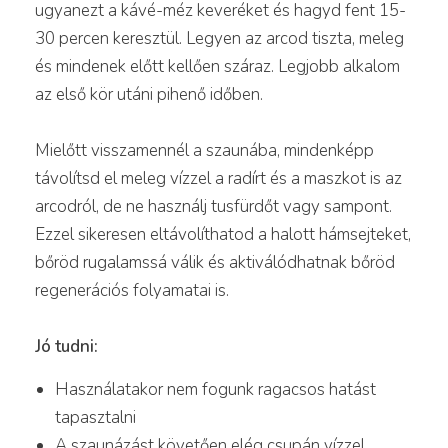
ugyanezt a kávé-méz keveréket és hagyd fent 15-
30 percen keresztül. Legyen az arcod tiszta, meleg
és mindenek előtt kellően száraz. Legjobb alkalom
az első kör utáni pihenő időben.
Mielőtt visszamennél a szaunába, mindenképp
távolítsd el meleg vízzel a radírt és a maszkot is az
arcodról, de ne használj tusfürdőt vagy sampont.
Ezzel sikeresen eltávolíthatod a halott hámsejteket,
bőröd rugalamssá válik és aktiválódhatnak bőröd
regenerációs folyamatai is.
Jó tudni:
Használatakor nem fogunk ragacsos hatást
tapasztalni
A szaunázást követően elég csupán vízzel