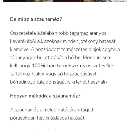
De mi az a szaunaméz?
Összetétele általában több
fajtaméz
arányos
keverékéből áll, azoknak minden jótékony hatását
kiemelve. A hozzáadott természetes olajok segítik a
tápanyagok bejuttatását a bőrbe. Mondani sem
kell, hogy
100%-ban természetes
összetevőket
tartalmaz. Cukor vagy só hozzáadásával
bőrradíriozó tulajdonságát is ki lehet használni.
Hogyan működik a szaunaméz?
A szaunaméz a meleg hatására kitágult
pórusokban fejti ki áldásos hatását.