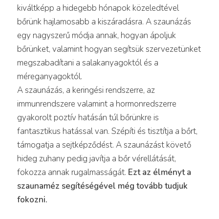
kiváltképp a hidegebb hónapok közeledtével
bőrünk hajlamosabb a kiszáradásra. A szaunázás
egy nagyszerű módja annak, hogyan ápoljuk
bőrünket, valamint hogyan segítsük szervezetünket
megszabadítani a salakanyagoktól és a
méreganyagoktól.
A szaunázás, a keringési rendszerre, az
immunrendszere valamint a hormonredszerre
gyakorolt poztív hatásán túl bőrünkre is
fantasztikus hatással van. Szépíti és tisztítja a bőrt,
támogatja a sejtképződést. A szaunázást követő
hideg zuhany pedig javítja a bőr vérellátását,
fokozza annak rugalmasságát.
Ezt az élményt a
szaunaméz segítéségével még tovább tudjuk
fokozni.