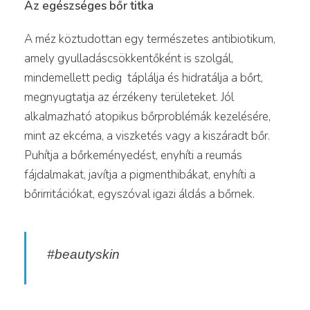
Az egészséges bőr titka
A méz köztudottan egy természetes antibiotikum,
amely gyulladáscsökkentőként is szolgál,
mindemellett pedig táplálja és hidratálja a bőrt,
megnyugtatja az érzékeny területeket. Jól
alkalmazható atopikus bőrproblémák kezelésére,
mint az ekcéma, a viszketés vagy a kiszáradt bőr.
Puhítja a bőrkeményedést, enyhíti a reumás
fájdalmakat, javítja a pigmenthibákat, enyhíti a
bőrirritációkat, egyszóval igazi áldás a bőrnek.
#beautyskin