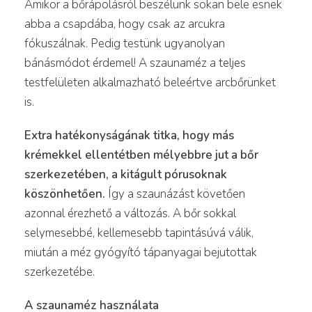
Amikor a bőrápolásról beszélünk sokan bele esnek
abba a csapdába, hogy csak az arcukra
fókuszálnak. Pedig testünk ugyanolyan
bánásmódot érdemel! A szaunaméz a teljes
testfelületen alkalmazható beleértve arcbőrünket
is.
Extra hatékonyságának titka, hogy más
krémekkel ellentétben mélyebbre jut a bőr
szerkezetében, a kitágult pórusoknak
köszönhetően.
Így a szaunázást követően
azonnal érezhető a változás. A bőr sokkal
selymesebbé, kellemesebb tapintásúvá válik,
miután a méz gyógyító tápanyagai bejutottak
szerkezetébe.
A szaunaméz használata