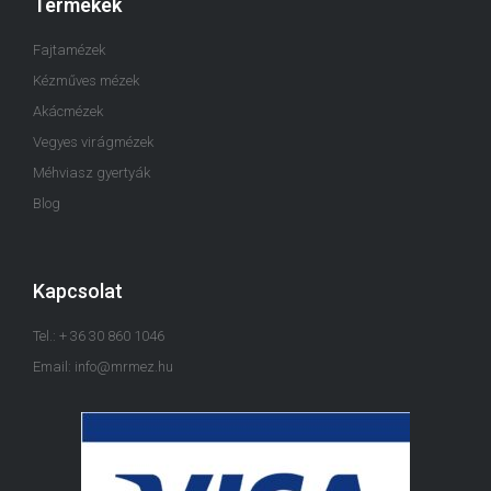
Termékek
Fajtamézek
Kézműves mézek
Akácmézek
Vegyes virágmézek
Méhviasz gyertyák
Blog
Kapcsolat
Tel.: + 36 30 860 1046
Email: info@mrmez.hu