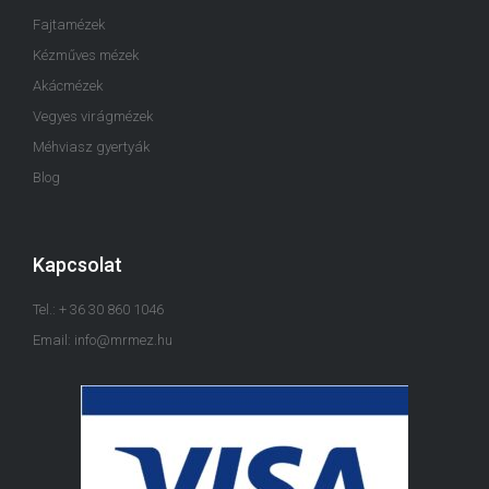
Fajtamézek
Kézműves mézek
Akácmézek
Vegyes virágmézek
Méhviasz gyertyák
Blog
Kapcsolat
Tel.: + 36 30 860 1046
Email: info@mrmez.hu