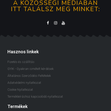
A KÖZÖSSÉGI MÉDIÁBAN
ITT TALÁLSZ MEG MINKET:
Hasznos linkek
Fizetés és szállítás
GYIK - Gyakran ismételt kérdések
Általános Szerződési Feltételek
Adatvédelmi nyilatkozat
Cookie Nyilatkozat
Termékleíráshoz kapcsolódó nyilatkozat
Termékek