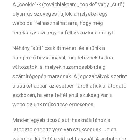
A „cookie”-k (továbbiakban: „cookie” vagy „süti”)
olyan kis szöveges fájlok, amelyeket egy
weboldal felhasználhat arra, hogy még
hatékonyabbá tegye a felhasználói élményt.
Néhány “süti” csak átmeneti és eltűnik a
böngésző bezárásával, míg léteznek tartós
változatok is, melyek huzamosabb ideig
számítógépén maradnak. A jogszabályok szerint
a sütiket abban az esetben tárolhatjuk a látogató
eszközén, ha erre feltétlenül szükség van a
weboldalunk működése érdekében.
Minden egyéb típusú süti használatához a
látogató engedélyére van szükségünk. Jelen
weboldal különféle sütiket használ. A weboldalon