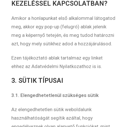
KEZELÉSSEL KAPCSOLATBAN?
Amikor a honlapunkat első alkalommal látogatod
meg, akkor egy pop-up (felugró) ablak jelenik
meg a képernyő tetején, és meg tudod határozni
azt, hogy mely sütikhez adod a hozzájárulásod.
Ezen tájékoztató ablak tartalmaz egy linket
ehhez az Adatvédelmi Nyilatkozathoz is is.
3. SÜTIK TÍPUSAI
3.1. Elengedhetetlenül szükséges sütik
Az elengedhetetlen sütik weboldalunk
használhatóságát segítik azáltal, hogy
engedélyeznek olyan alapvető funkciókat, mint