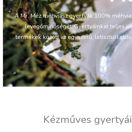
A Mr. Méz méhviasz gyertyák 100% méhviaszb
levegőminőségét. Gyertyáinkat teljes jo
termékek között az egyszerű, letisztult stíl
Kézműves gyertyáin