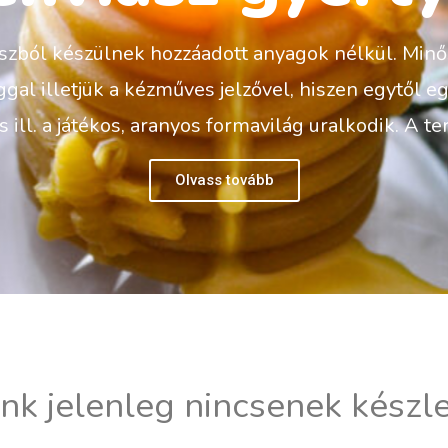
ól készülnek hozzáadott anyagok nélkül. Minőségi 
ggal illetjük a kézműves jelzővel, hiszen egytől e
us ill. a játékos, aranyos formavilág uralkodik. A 
Olvass tovább
k jelenleg nincsenek készle