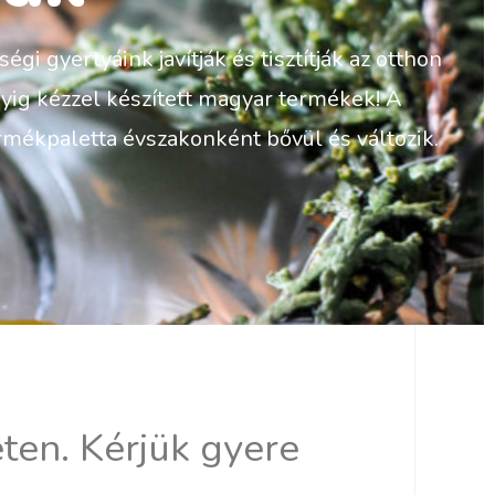
gyertyáink javítják és tisztítják az otthon
gyig kézzel készített magyar termékek! A
termékpaletta évszakonként bővül és változik.
ten. Kérjük gyere