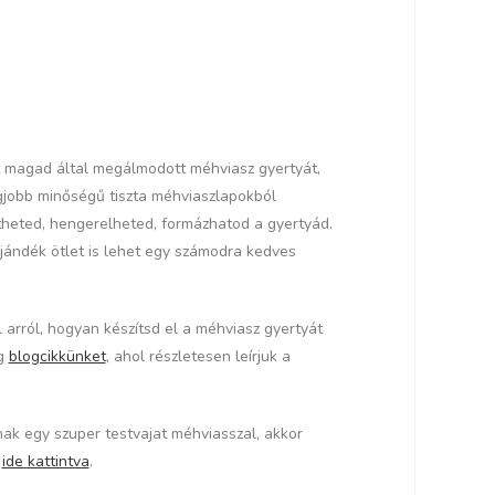
át magad által megálmodott méhviasz gyertyát,
egjobb minőségű tiszta méhviaszlapokból
theted, hengerelheted, formázhatod a gyertyád.
ajándék ötlet is lehet egy számodra kedves
arról, hogyan készítsd el a méhviasz gyertyát
eg
blogcikkünket
, ahol részletesen leírjuk a
nak egy szuper testvajat méhviasszal, akkor
ide kattintva
.