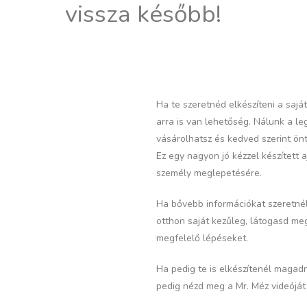
vissza később!
Ha te szeretnéd elkészíteni a saj
arra is van lehetőség. Nálunk a l
vásárolhatsz és kedved szerint ön
Ez egy nagyon jó kézzel készített 
személy meglepetésére.
Ha bővebb információkat szeretnél 
otthon saját kezűleg, látogasd m
megfelelő lépéseket.
Ha pedig te is elkészítenél magad
pedig nézd meg a Mr. Méz videóját