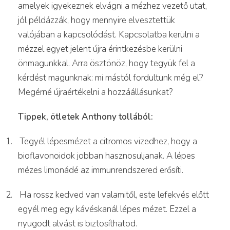
amelyek igyekeznek elvágni a mézhez vezető utat,
jól példázzák, hogy mennyire elvesztettük
valójában a kapcsolódást. Kapcsolatba kerülni a
mézzel egyet jelent újra érintkezésbe kerülni
önmagunkkal. Arra ösztönöz, hogy tegyük fel a
kérdést magunknak: mi mástól fordultunk még el?
Megérné újraértékelni a hozzáállásunkat?
Tippek, ötletek Anthony tollából:
1.
Tegyél lépesmézet a citromos vizedhez, hogy a
bioflavonoidok jobban hasznosuljanak. A lépes
mézes limonádé az immunrendszered erősíti.
2.
Ha rossz kedved van valamitől, este lefekvés előtt
egyél meg egy kávéskanál lépes mézet. Ezzel a
nyugodt alvást is biztosíthatod.