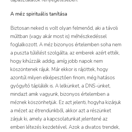
A méz spirituális tanítása
Biztosan neked is volt olyan felmenőd, aki a távoli
múltban (vagy akár most is) méhészkedéssel
foglalkozott. A méz bizonyos értelemben soha nem
a puszta túlélést szolgálta, az emberek azért ették,
hogy kihúzzák addig, amíg jobb napok nem
köszöntenek rájuk. Már ekkor is rájöttek, hogy
azontúl milyen elképesztően finom, még hatásos
gyógyító táplálék is. A lelkünket, a DNS-ünket,
mindazt amik vagyunk, bizonyos értelemben a
méznek köszönhetjük. Ez azt jelenti, hogyha kizárjuk
a mézet az étrendünkből, akkor azt a részünket
zárjuk ki, amely a kapcsolatunkat jelentené az
emberi létezés kezdetével. Azok a divatos trendek,