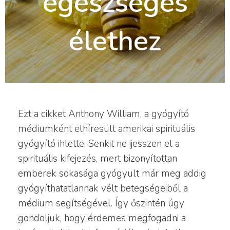
egészséges
élethez
Ezt a cikket Anthony William, a gyógyító
médiumként elhíresült amerikai spirituális
gyógyító ihlette. Senkit ne ijesszen el a
spirituális kifejezés, mert bizonyítottan
emberek sokasága gyógyult már meg addig
gyógyíthatatlannak vélt betegségeiből a
médium segítségével. Így őszintén úgy
gondoljuk, hogy érdemes megfogadni a