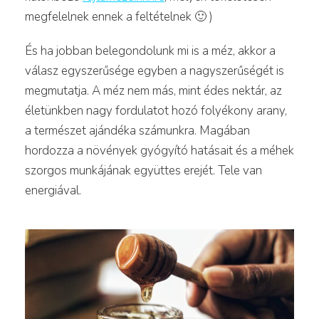
megfelelnek ennek a feltételnek 🙂 )
És ha jobban belegondolunk mi is a méz, akkor a
válasz egyszerűsége egyben a nagyszerűségét is
megmutatja. A méz nem más, mint édes nektár, az
életünkben nagy fordulatot hozó folyékony arany,
a természet ajándéka számunkra. Magában
hordozza a növények gyógyító hatásait és a méhek
szorgos munkájának együttes erejét. Tele van
energiával.