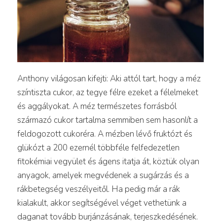
Anthony világosan kifejti: Aki attól tart, hogy a méz
színtiszta cukor, az tegye félre ezeket a félelmeket
és aggályokat. A méz természetes forrásból
származó cukor tartalma semmiben sem hasonlít a
feldogozott cukoréra. A mézben lévő fruktózt és
glükózt a 200 ezernél többféle felfedezetlen
fitokémiai vegyület és ágens itatja át, köztük olyan
anyagok, amelyek megvédenek a sugárzás és a
rákbetegség veszélyeitől. Ha pedig már a rák
kialakult, akkor segítségével véget vethetünk a
daganat tovább burjánzásának, terjeszkedésének.