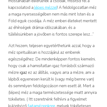
mostanában elkerülnek a csodák, frissítsd fel a
kapcsolatod a
lépes mézze
l
! A feldolgozatlan méz
a maga nyersességében nem más mint Isten és a
Föld egyik csodája. A méz emberi életeket mentett
az éhínségek drámai időszakában, és a
túlélésünkben a jövőben is fontos szerepe lesz…”
Azt hiszem, teljesen egyetérthetünk azzal, hogy a
méz spirituálisan is hozzájárul az emberek
egészségéhez. De mindenképpen fontos kiemelni,
hogy csak a hamisítatlan igaz forrásból származó
mézre
igaz
ez az állítás, vagyis arra a mézre, ami a
lépből egyenesen került ki (vagy még benne van)
és semmilyen feldolgozáson nem esett át. Mert a
(lépes) méz a maga természetessége miatt annyira
tökéletes. ( Itt szeretnénk felhívni a figyelmet
különböző
fajtamézeinknre
, melyek tökéletesen