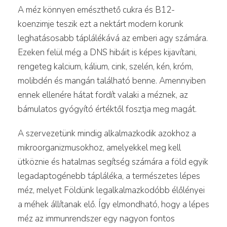
A méz könnyen emészthető cukra és B12-
koenzimje teszik ezt a nektárt modern korunk
leghatásosabb táplálékává az emberi agy számára.
Ezeken felül még a DNS hibáit is képes kijavítani,
rengeteg kalcium, kálium, cink, szelén, kén, króm,
molibdén és mangán található benne. Amennyiben
ennek ellenére hátat fordít valaki a méznek, az
bámulatos gyógyító értéktől fosztja meg magát.
A szervezetünk mindig alkalmazkodik azokhoz a
mikroorganizmusokhoz, amelyekkel meg kell
ütköznie és hatalmas segítség számára a föld egyik
legadaptogénebb tápláléka, a természetes lépes
méz, melyet Földünk legalkalmazkodóbb élőlényei
a méhek állítanak elő. Így elmondható, hogy a lépes
méz az immunrendszer egy nagyon fontos