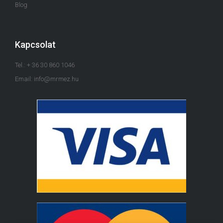
Blog
Kapcsolat
Tel.: + 36 30 860 1046
Email: info@mrmez.hu