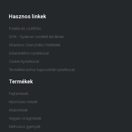
Hasznos linkek
Fizetés és szállítás
GYIK - Gyakran ismételt kérdések
Általános Szerződési Feltételek
Adatvédelmi nyilatkozat
Cookie Nyilatkozat
Termékleíráshoz kapcsolódó nyilatkozat
Termékek
Fajtamézek
Kézműves mézek
Akácmézek
Vegyes virágmézek
Méhviasz gyertyák