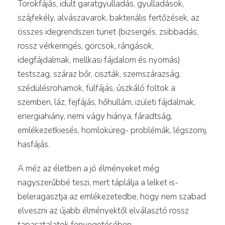
Torokfájás, idült garatgyulladás, gyulladások,
szájfekély, alvászavarok, bakteriális fertőzések, az
összes idegrendszeri tünet (bizsergés, zsibbadás,
rossz vérkeringés, görcsök, rángások,
idegfájdalmak, mellkasi fájdalom és nyomás)
testszag, száraz bőr, ciszták, szemszárazság,
szédülésrohamok, fülfájás, úszkáló foltok a
szemben, láz, fejfájás, hőhullám, izületi fájdalmak,
energiahiány, nemi vágy hiánya, fáradtság,
emlékezetkiesés, homloküreg- problémák, légszomj,
hasfájás.
A méz az életben a jó élményeket még
nagyszerűbbé teszi, mert táplálja a lelket is-
beleragasztja az emlékezetedbe, hogy nem szabad
elveszni az újabb élményektől elválasztó rossz
tapasztalatok fenyegetésében.