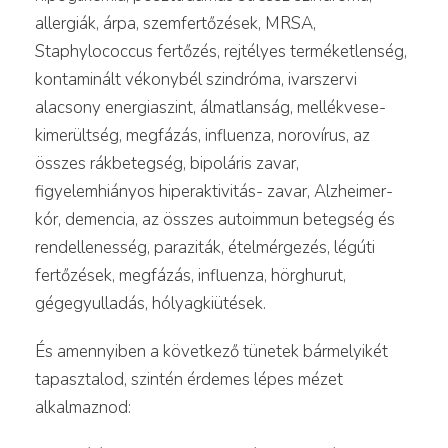
allergiák, árpa, szemfertőzések, MRSA,
Staphylococcus fertőzés, rejtélyes terméketlenség,
kontaminált vékonybél szindróma, ivarszervi
alacsony energiaszint, álmatlanság, mellékvese-
kimerültség, megfázás, influenza, norovírus, az
összes rákbetegség, bipoláris zavar,
figyelemhiányos hiperaktivitás- zavar, Alzheimer-
kór, demencia, az összes autoimmun betegség és
rendellenesség, paraziták, ételmérgezés, légúti
fertőzések, megfázás, influenza, hörghurut,
gégegyulladás, hólyagkiütések.
És amennyiben a következő tünetek bármelyikét
tapasztalod, szintén érdemes lépes mézet
alkalmaznod: