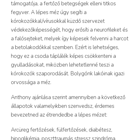
támogatója, a fertőző betegségek elleni titkos
fegyver. A lépes méz úgy segíti a
kórokozókkal/vírusokkal küzdő szervezet
védekezőképességét, hogy erősíti a neurofileket és
a falósejteket, melyek így képesek felvenni a harcot
a betolakodókkal szemben. Ezért is lehetséges,
hogy ez a csoda táplálék képes csökkenteni a
gyulladásokat, miközben lehetetlenné teszi a
kórokozók szaporodását. Bolygónk lakóinak igazi
orvossága a méz.
Anthony ajánlása szerint amennyiben a következő
állapotok valamelyikben szenvedsz, érdemes
bevezetned az étrendedbe a lépes mézet:
Arcüreg fertőzések, fülfertőzések, diabétesz,
hipoglikémia, poszttraumás stressz szindróma,