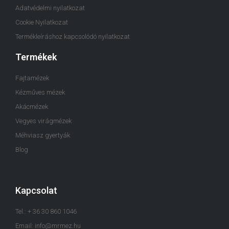
Adatvédelmi nyilatkozat
Cookie Nyilatkozat
Termékleíráshoz kapcsolódó nyilatkozat
Termékek
Fajtamézek
Kézműves mézek
Akácmézek
Vegyes virágmézek
Méhviasz gyertyák
Blog
Kapcsolat
Tel.: + 36 30 860 1046
Email: info@mrmez.hu