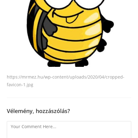
https://mrmez.hu/wp-content/uploads/2020/04/cropped-
favicon-1.jpg
Vélemény, hozzászólás?