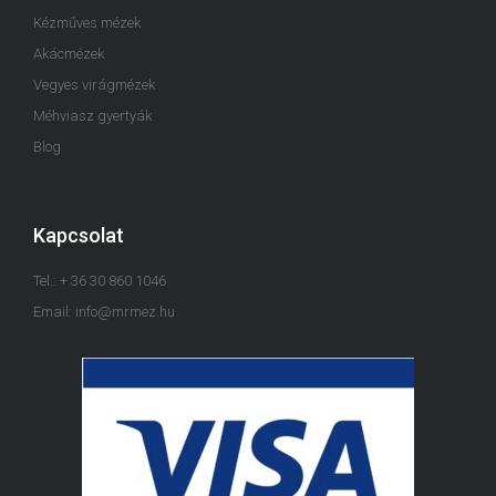
Kézműves mézek
Akácmézek
Vegyes virágmézek
Méhviasz gyertyák
Blog
Kapcsolat
Tel.: + 36 30 860 1046
Email: info@mrmez.hu