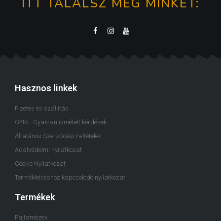
ITT TALÁLSZ MEG MINKET:
Hasznos linkek
Fizetés és szállítás
GYIK - Gyakran ismételt kérdések
Általános Szerződési Feltételek
Adatvédelmi nyilatkozat
Cookie Nyilatkozat
Termékleíráshoz kapcsolódó nyilatkozat
Termékek
Fajtamézek