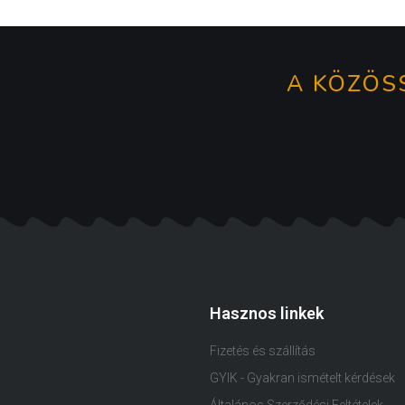
A KÖZÖSS
Hasznos linkek
Fizetés és szállítás
GYIK - Gyakran ismételt kérdések
Általános Szerződési Feltételek