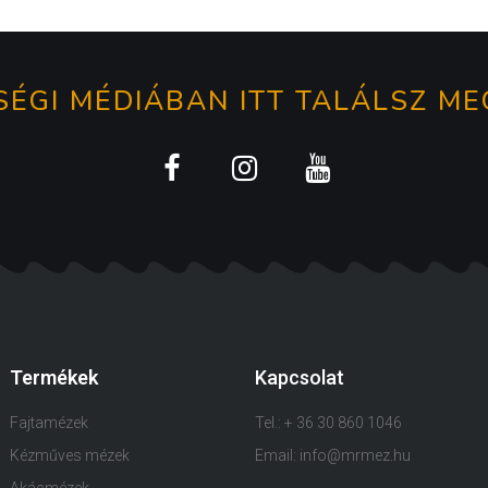
ÉGI MÉDIÁBAN ITT TALÁLSZ ME
Termékek
Kapcsolat
Fajtamézek
Tel.: + 36 30 860 1046
Kézműves mézek
Email: info@mrmez.hu
Akácmézek