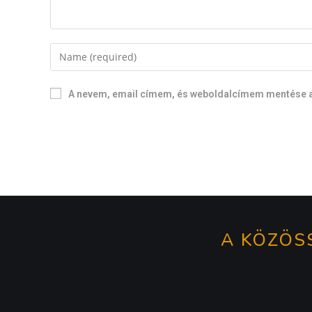
A nevem, email címem, és weboldalcímem mentése 
A KÖZÖSS