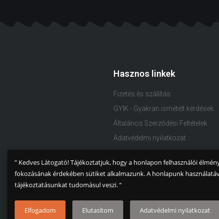
Hasznos linkek
Fizetés és szállítás
GYIK - Gyakran ismételt kérdések
Általános Szerződési Feltételek
Adatvédelmi nyilatkozat
Cookie Nyilatkozat
” Kedves Látogató! Tájékoztatjuk, hogy a honlapon felhasználói élmén
Termékleíráshoz kapcsolódó
fokozásának érdekében sütiket alkalmazunk. A honlapunk használatáv
nyilatkozat
tájékoztatásunkat tudomásul veszi. “
Elfogadom
Elutasítom
Adatvédelmi nyilatkozat