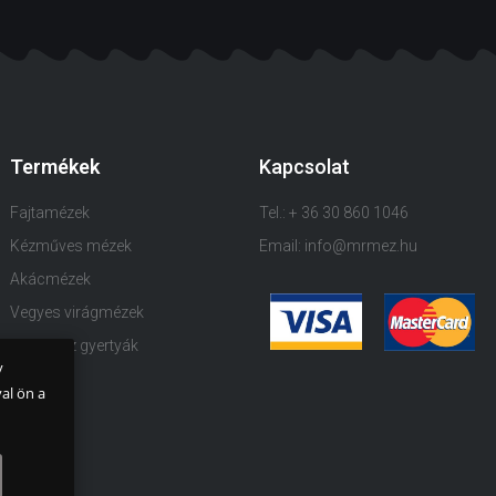
Termékek
Kapcsolat
Fajtamézek
Tel.: + 36 30 860 1046
Kézműves mézek
Email: info@mrmez.hu
Akácmézek
Vegyes virágmézek
Méhviasz gyertyák
y
Blog
al ön a