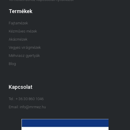
Termékek
Fajtamézek
Kézműves mézek
Akácmézek
Vegyes virágmézek
Méhviasz gyertyák
Blog
Kapcsolat
Tel.: + 36 30 860 1046
Email: info@mrmez.hu