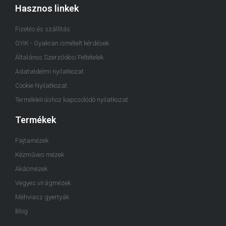
Hasznos linkek
Fizetés és szállítás
GYIK - Gyakran ismételt kérdések
Általános Szerződési Feltételek
Adatvédelmi nyilatkozat
Cookie Nyilatkozat
Termékleíráshoz kapcsolódó nyilatkozat
Termékek
Fajtamézek
Kézműves mézek
Akácmézek
Vegyes virágmézek
Méhviasz gyertyák
Blog