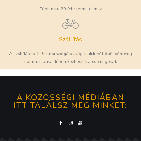
Több mint 20 féle termelői méz
Szállítás
A szállítást a GLS futárszolgálat végzi, akik hétfőtől-péntekig
normál munkaidőben kézbesítik a csomagokat.​
A KÖZÖSSÉGI MÉDIÁBAN
ITT TALÁLSZ MEG MINKET: