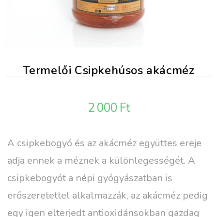
Termelői Csipkehúsos akácméz
2 000
Ft
A csipkebogyó és az akácméz együttes ereje
adja ennek a méznek a különlegességét. A
csipkebogyót a népi gyógyászatban is
erőszeretettel alkalmazzák, az akácméz pedig
egy igen elterjedt antioxidánsokban gazdag