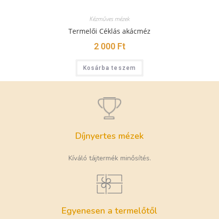
Kézműves mézek
Termelői Céklás akácméz
2 000
Ft
Kosárba teszem
Díjnyertes mézek
Kíváló tájtermék minősítés.
Egyenesen a termelőtől