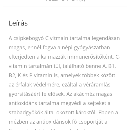
Leírás
A csipkebogyó C vitmain tartalma legendásan
magas, ennél fogva a népi gyógyászatban
elterjedten alkalmazzák immunerősítőként. C-
vitamin tartalmán túl, található benne A, B1,
B2, K és P vitamin is, amelyek többek között
az érfalak védelmére, ezáltal a véráramlás
gyorsításáért felelősek. Az akácméz magas
antioxidáns tartalma megvédi a sejteket a
szabadgyökök által okozott károktól. Ebben a
mézben az antioxidánsok fő csoportját a