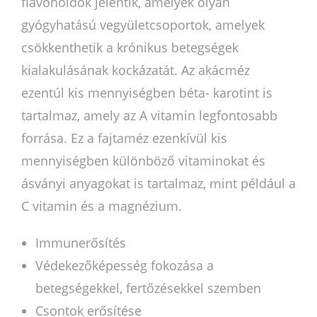
flavonoidok jelentik, amelyek olyan
gyógyhatású vegyületcsoportok, amelyek
csökkenthetik a krónikus betegségek
kialakulásának kockázatát. Az akácméz
ezentúl kis mennyiségben béta- karotint is
tartalmaz, amely az A vitamin legfontosabb
forrása. Ez a fajtaméz ezenkívül kis
mennyiségben különböző vitaminokat és
ásványi anyagokat is tartalmaz, mint például a
C vitamin és a magnézium.
Immunerősítés
Védekezőképesség fokozása a
betegségekkel, fertőzésekkel szemben
Csontok erősítése