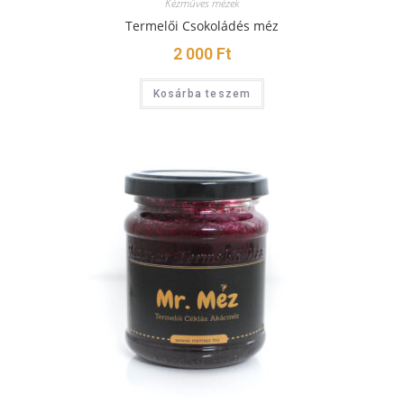
Kézműves mézek
Termelői Csokoládés méz
2 000
Ft
Kosárba teszem