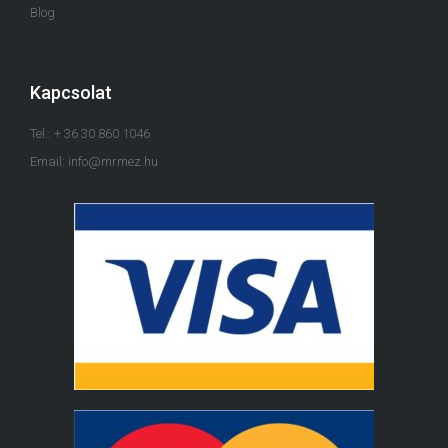
Blog
Kapcsolat
Tel.: + 36 30 860 1046
Email: info@mrmez.hu