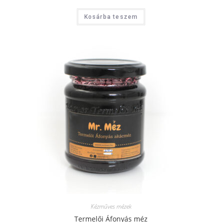
Kosárba teszem
Kézműves mézek
Termelői Áfonyás méz