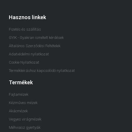
Hasznos linkek
Fizetés és szállítás
GYIK - Gyakran ismételt kérdések
Általános Szerződési Feltételek
Adatvédelmi nyilatkozat
Cookie Nyilatkozat
Termékleíráshoz kapcsolódó nyilatkozat
Termékek
Fajtamézek
Kézműves mézek
Akácmézek
Vegyes virágmézek
Méhviasz gyertyák